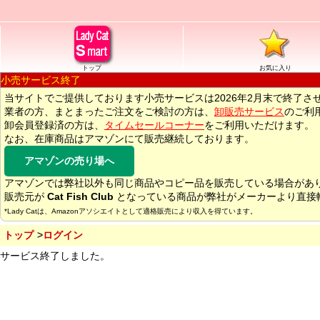
トップ
お気に入り
小売サービス終了
当サイトでご提供しております小売サービスは2026年2月末で終了さ
業者の方、まとまったご注文をご検討の方は、
卸販売サービス
のご利
卸会員登録済の方は、
タイムセールコーナー
をご利用いただけます。
なお、在庫商品はアマゾンにて販売継続しております。
アマゾンの売り場へ
アマゾンでは弊社以外も同じ商品やコピー品を販売している場合があ
販売元が
Cat Fish Club
となっている商品が弊社がメーカーより直接
*Lady Catは、Amazonアソシエイトとして適格販売により収入を得ています。
トップ
ログイン
サービス終了しました。