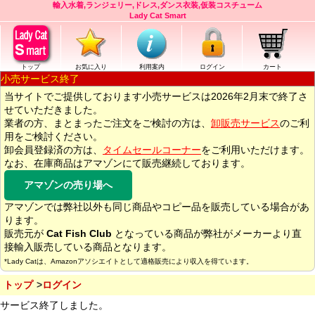
輸入水着,ランジェリー,ドレス,ダンス衣装,仮装コスチューム
Lady Cat Smart
トップ
お気に入り
利用案内
ログイン
カート
小売サービス終了
当サイトでご提供しております小売サービスは2026年2月末で終了さ
せていただきました。
業者の方、まとまったご注文をご検討の方は、
卸販売サービス
のご利
用をご検討ください。
卸会員登録済の方は、
タイムセールコーナー
をご利用いただけます。
なお、在庫商品はアマゾンにて販売継続しております。
アマゾンの売り場へ
アマゾンでは弊社以外も同じ商品やコピー品を販売している場合があ
ります。
販売元が
Cat Fish Club
となっている商品が弊社がメーカーより直
接輸入販売している商品となります。
*Lady Catは、Amazonアソシエイトとして適格販売により収入を得ています。
トップ
ログイン
サービス終了しました。