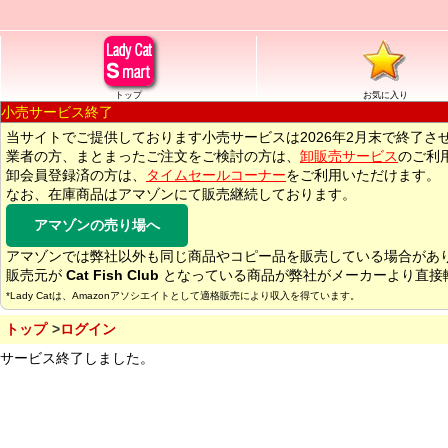
トップ
お気に入り
小売サービス終了
当サイトでご提供しております小売サービスは2026年2月末で終了さ
業者の方、まとまったご注文をご検討の方は、
卸販売サービス
のご利
卸会員登録済の方は、
タイムセールコーナー
をご利用いただけます。
なお、在庫商品はアマゾンにて販売継続しております。
アマゾンの売り場へ
アマゾンでは弊社以外も同じ商品やコピー品を販売している場合があ
販売元が
Cat Fish Club
となっている商品が弊社がメーカーより直接
*Lady Catは、Amazonアソシエイトとして適格販売により収入を得ています。
トップ
ログイン
サービス終了しました。