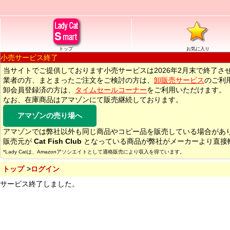
トップ
お気に入り
小売サービス終了
当サイトでご提供しております小売サービスは2026年2月末で終了さ
業者の方、まとまったご注文をご検討の方は、
卸販売サービス
のご利
卸会員登録済の方は、
タイムセールコーナー
をご利用いただけます。
なお、在庫商品はアマゾンにて販売継続しております。
アマゾンの売り場へ
アマゾンでは弊社以外も同じ商品やコピー品を販売している場合があ
販売元が
Cat Fish Club
となっている商品が弊社がメーカーより直接
*Lady Catは、Amazonアソシエイトとして適格販売により収入を得ています。
トップ
ログイン
サービス終了しました。