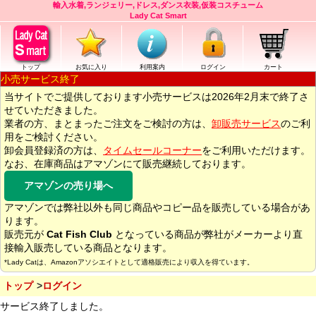
輸入水着,ランジェリー,ドレス,ダンス衣装,仮装コスチューム
Lady Cat Smart
トップ
お気に入り
利用案内
ログイン
カート
小売サービス終了
当サイトでご提供しております小売サービスは2026年2月末で終了さ
せていただきました。
業者の方、まとまったご注文をご検討の方は、
卸販売サービス
のご利
用をご検討ください。
卸会員登録済の方は、
タイムセールコーナー
をご利用いただけます。
なお、在庫商品はアマゾンにて販売継続しております。
アマゾンの売り場へ
アマゾンでは弊社以外も同じ商品やコピー品を販売している場合があ
ります。
販売元が
Cat Fish Club
となっている商品が弊社がメーカーより直
接輸入販売している商品となります。
*Lady Catは、Amazonアソシエイトとして適格販売により収入を得ています。
トップ
ログイン
サービス終了しました。