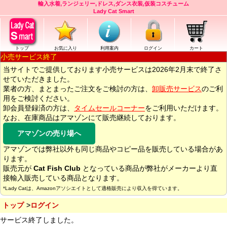
輸入水着,ランジェリー,ドレス,ダンス衣装,仮装コスチューム
Lady Cat Smart
トップ
お気に入り
利用案内
ログイン
カート
小売サービス終了
当サイトでご提供しております小売サービスは2026年2月末で終了さ
せていただきました。
業者の方、まとまったご注文をご検討の方は、
卸販売サービス
のご利
用をご検討ください。
卸会員登録済の方は、
タイムセールコーナー
をご利用いただけます。
なお、在庫商品はアマゾンにて販売継続しております。
アマゾンの売り場へ
アマゾンでは弊社以外も同じ商品やコピー品を販売している場合があ
ります。
販売元が
Cat Fish Club
となっている商品が弊社がメーカーより直
接輸入販売している商品となります。
*Lady Catは、Amazonアソシエイトとして適格販売により収入を得ています。
トップ
ログイン
サービス終了しました。