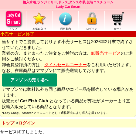
輸入水着,ランジェリー,ドレス,ダンス衣装,仮装コスチューム
Lady Cat Smart
トップ
お気に入り
利用案内
ログイン
カート
小売サービス終了
当サイトでご提供しております小売サービスは2026年2月末で終了さ
せていただきました。
業者の方、まとまったご注文をご検討の方は、
卸販売サービス
のご利
用をご検討ください。
卸会員登録済の方は、
タイムセールコーナー
をご利用いただけます。
なお、在庫商品はアマゾンにて販売継続しております。
アマゾンの売り場へ
アマゾンでは弊社以外も同じ商品やコピー品を販売している場合があ
ります。
販売元が
Cat Fish Club
となっている商品が弊社がメーカーより直
接輸入販売している商品となります。
*Lady Catは、Amazonアソシエイトとして適格販売により収入を得ています。
トップ
ログイン
サービス終了しました。