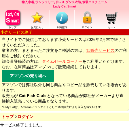
輸入水着,ランジェリー,ドレス,ダンス衣装,仮装コスチューム
Lady Cat Smart
トップ
お気に入り
利用案内
ログイン
カート
小売サービス終了
当サイトでご提供しております小売サービスは2026年2月末で終了さ
せていただきました。
業者の方、まとまったご注文をご検討の方は、
卸販売サービス
のご利
用をご検討ください。
卸会員登録済の方は、
タイムセールコーナー
をご利用いただけます。
なお、在庫商品はアマゾンにて販売継続しております。
アマゾンの売り場へ
アマゾンでは弊社以外も同じ商品やコピー品を販売している場合があ
ります。
販売元が
Cat Fish Club
となっている商品が弊社がメーカーより直
接輸入販売している商品となります。
*Lady Catは、Amazonアソシエイトとして適格販売により収入を得ています。
トップ
ログイン
サービス終了しました。