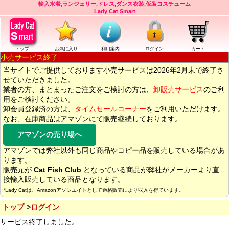
輸入水着,ランジェリー,ドレス,ダンス衣装,仮装コスチューム
Lady Cat Smart
トップ
お気に入り
利用案内
ログイン
カート
小売サービス終了
当サイトでご提供しております小売サービスは2026年2月末で終了さ
せていただきました。
業者の方、まとまったご注文をご検討の方は、
卸販売サービス
のご利
用をご検討ください。
卸会員登録済の方は、
タイムセールコーナー
をご利用いただけます。
なお、在庫商品はアマゾンにて販売継続しております。
アマゾンの売り場へ
アマゾンでは弊社以外も同じ商品やコピー品を販売している場合があ
ります。
販売元が
Cat Fish Club
となっている商品が弊社がメーカーより直
接輸入販売している商品となります。
*Lady Catは、Amazonアソシエイトとして適格販売により収入を得ています。
トップ
ログイン
サービス終了しました。