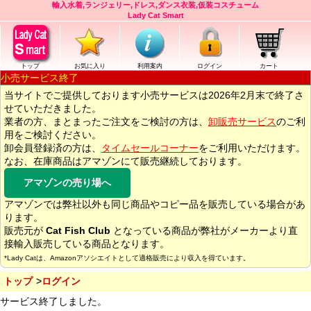
輸入水着,ランジェリー,ドレス,ダンス衣装,仮装コスチューム
Lady Cat Smart
トップ
お気に入り
利用案内
ログイン
カート
小売サービス終了
当サイトでご提供しております小売サービスは2026年2月末で終了さ
せていただきました。
業者の方、まとまったご注文をご検討の方は、
卸販売サービス
のご利
用をご検討ください。
卸会員登録済の方は、
タイムセールコーナー
をご利用いただけます。
なお、在庫商品はアマゾンにて販売継続しております。
アマゾンの売り場へ
アマゾンでは弊社以外も同じ商品やコピー品を販売している場合があ
ります。
販売元が
Cat Fish Club
となっている商品が弊社がメーカーより直
接輸入販売している商品となります。
*Lady Catは、Amazonアソシエイトとして適格販売により収入を得ています。
トップ
ログイン
サービス終了しました。