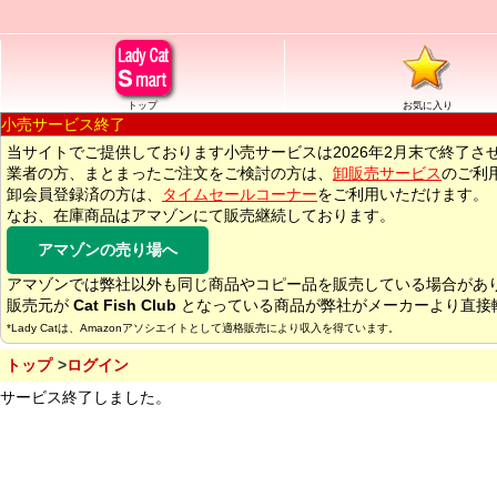
トップ
お気に入り
小売サービス終了
当サイトでご提供しております小売サービスは2026年2月末で終了さ
業者の方、まとまったご注文をご検討の方は、
卸販売サービス
のご利
卸会員登録済の方は、
タイムセールコーナー
をご利用いただけます。
なお、在庫商品はアマゾンにて販売継続しております。
アマゾンの売り場へ
アマゾンでは弊社以外も同じ商品やコピー品を販売している場合があ
販売元が
Cat Fish Club
となっている商品が弊社がメーカーより直接
*Lady Catは、Amazonアソシエイトとして適格販売により収入を得ています。
トップ
ログイン
サービス終了しました。