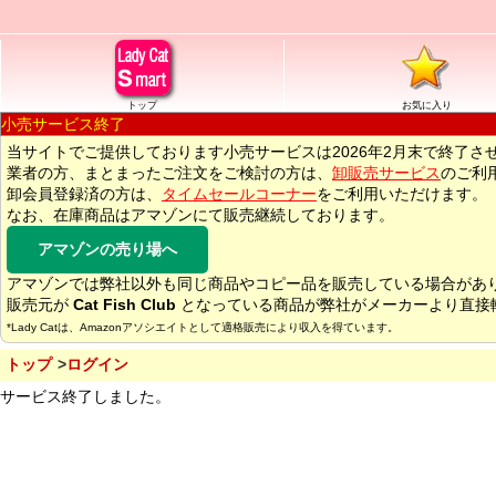
トップ
お気に入り
小売サービス終了
当サイトでご提供しております小売サービスは2026年2月末で終了さ
業者の方、まとまったご注文をご検討の方は、
卸販売サービス
のご利
卸会員登録済の方は、
タイムセールコーナー
をご利用いただけます。
なお、在庫商品はアマゾンにて販売継続しております。
アマゾンの売り場へ
アマゾンでは弊社以外も同じ商品やコピー品を販売している場合があ
販売元が
Cat Fish Club
となっている商品が弊社がメーカーより直接
*Lady Catは、Amazonアソシエイトとして適格販売により収入を得ています。
トップ
ログイン
サービス終了しました。