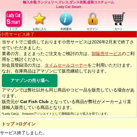
輸入水着,ランジェリー,ドレス,ダンス衣装,仮装コスチューム
Lady Cat Smart
トップ
お気に入り
利用案内
ログイン
カート
小売サービス終了
当サイトでご提供しております小売サービスは2026年2月末で終了さ
せていただきました。
業者の方、まとまったご注文をご検討の方は、
卸販売サービス
のご利
用をご検討ください。
卸会員登録済の方は、
タイムセールコーナー
をご利用いただけます。
なお、在庫商品はアマゾンにて販売継続しております。
アマゾンの売り場へ
アマゾンでは弊社以外も同じ商品やコピー品を販売している場合があ
ります。
販売元が
Cat Fish Club
となっている商品が弊社がメーカーより直
接輸入販売している商品となります。
*Lady Catは、Amazonアソシエイトとして適格販売により収入を得ています。
トップ
ログイン
サービス終了しました。