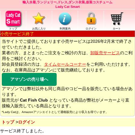
輸入水着,ランジェリー,ドレス,ダンス衣装,仮装コスチューム
Lady Cat Smart
トップ
お気に入り
利用案内
ログイン
カート
小売サービス終了
当サイトでご提供しております小売サービスは2026年2月末で終了さ
せていただきました。
業者の方、まとまったご注文をご検討の方は、
卸販売サービス
のご利
用をご検討ください。
卸会員登録済の方は、
タイムセールコーナー
をご利用いただけます。
なお、在庫商品はアマゾンにて販売継続しております。
アマゾンの売り場へ
アマゾンでは弊社以外も同じ商品やコピー品を販売している場合があ
ります。
販売元が
Cat Fish Club
となっている商品が弊社がメーカーより直
接輸入販売している商品となります。
*Lady Catは、Amazonアソシエイトとして適格販売により収入を得ています。
トップ
ログイン
サービス終了しました。