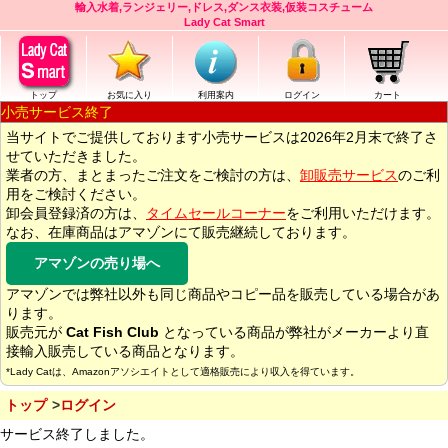
輸入水着,ランジェリー,ドレス,ダンス衣装,仮装コスチューム
Lady Cat Smart
トップ
お気に入り
利用案内
ログイン
カート
小売サービス終了
当サイトでご提供しております小売サービスは2026年2月末で終了さ
せていただきました。
業者の方、まとまったご注文をご検討の方は、
卸販売サービス
のご利
用をご検討ください。
卸会員登録済の方は、
タイムセールコーナー
をご利用いただけます。
なお、在庫商品はアマゾンにて販売継続しております。
アマゾンの売り場へ
アマゾンでは弊社以外も同じ商品やコピー品を販売している場合があ
ります。
販売元が
Cat Fish Club
となっている商品が弊社がメーカーより直
接輸入販売している商品となります。
*Lady Catは、Amazonアソシエイトとして適格販売により収入を得ています。
トップ
ログイン
サービス終了しました。