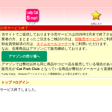
トップ
お気に入り
小売サービス終了
当サイトでご提供しております小売サービスは2026年2月末で終了さ
業者の方、まとまったご注文をご検討の方は、
卸販売サービス
のご利
卸会員登録済の方は、
タイムセールコーナー
をご利用いただけます。
なお、在庫商品はアマゾンにて販売継続しております。
アマゾンの売り場へ
アマゾンでは弊社以外も同じ商品やコピー品を販売している場合があ
販売元が
Cat Fish Club
となっている商品が弊社がメーカーより直接
*Lady Catは、Amazonアソシエイトとして適格販売により収入を得ています。
トップ
ログイン
サービス終了しました。