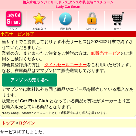
輸入水着,ランジェリー,ドレス,ダンス衣装,仮装コスチューム
Lady Cat Smart
トップ
お気に入り
利用案内
ログイン
カート
小売サービス終了
当サイトでご提供しております小売サービスは2026年2月末で終了さ
せていただきました。
業者の方、まとまったご注文をご検討の方は、
卸販売サービス
のご利
用をご検討ください。
卸会員登録済の方は、
タイムセールコーナー
をご利用いただけます。
なお、在庫商品はアマゾンにて販売継続しております。
アマゾンの売り場へ
アマゾンでは弊社以外も同じ商品やコピー品を販売している場合があ
ります。
販売元が
Cat Fish Club
となっている商品が弊社がメーカーより直
接輸入販売している商品となります。
*Lady Catは、Amazonアソシエイトとして適格販売により収入を得ています。
トップ
ログイン
サービス終了しました。