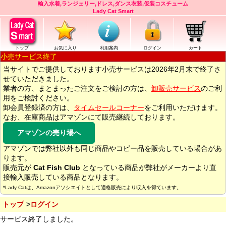
輸入水着,ランジェリー,ドレス,ダンス衣装,仮装コスチューム
Lady Cat Smart
トップ
お気に入り
利用案内
ログイン
カート
小売サービス終了
当サイトでご提供しております小売サービスは2026年2月末で終了さ
せていただきました。
業者の方、まとまったご注文をご検討の方は、
卸販売サービス
のご利
用をご検討ください。
卸会員登録済の方は、
タイムセールコーナー
をご利用いただけます。
なお、在庫商品はアマゾンにて販売継続しております。
アマゾンの売り場へ
アマゾンでは弊社以外も同じ商品やコピー品を販売している場合があ
ります。
販売元が
Cat Fish Club
となっている商品が弊社がメーカーより直
接輸入販売している商品となります。
*Lady Catは、Amazonアソシエイトとして適格販売により収入を得ています。
トップ
ログイン
サービス終了しました。