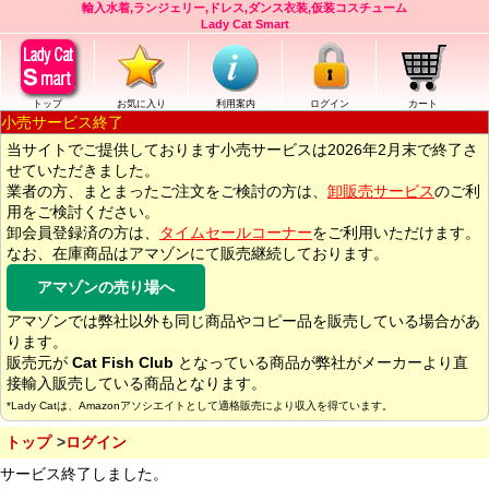
輸入水着,ランジェリー,ドレス,ダンス衣装,仮装コスチューム
Lady Cat Smart
トップ
お気に入り
利用案内
ログイン
カート
小売サービス終了
当サイトでご提供しております小売サービスは2026年2月末で終了さ
せていただきました。
業者の方、まとまったご注文をご検討の方は、
卸販売サービス
のご利
用をご検討ください。
卸会員登録済の方は、
タイムセールコーナー
をご利用いただけます。
なお、在庫商品はアマゾンにて販売継続しております。
アマゾンの売り場へ
アマゾンでは弊社以外も同じ商品やコピー品を販売している場合があ
ります。
販売元が
Cat Fish Club
となっている商品が弊社がメーカーより直
接輸入販売している商品となります。
*Lady Catは、Amazonアソシエイトとして適格販売により収入を得ています。
トップ
ログイン
サービス終了しました。