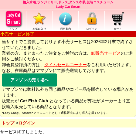
輸入水着,ランジェリー,ドレス,ダンス衣装,仮装コスチューム
Lady Cat Smart
トップ
お気に入り
利用案内
ログイン
カート
小売サービス終了
当サイトでご提供しております小売サービスは2026年2月末で終了さ
せていただきました。
業者の方、まとまったご注文をご検討の方は、
卸販売サービス
のご利
用をご検討ください。
卸会員登録済の方は、
タイムセールコーナー
をご利用いただけます。
なお、在庫商品はアマゾンにて販売継続しております。
アマゾンの売り場へ
アマゾンでは弊社以外も同じ商品やコピー品を販売している場合があ
ります。
販売元が
Cat Fish Club
となっている商品が弊社がメーカーより直
接輸入販売している商品となります。
*Lady Catは、Amazonアソシエイトとして適格販売により収入を得ています。
トップ
ログイン
サービス終了しました。