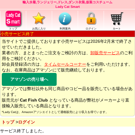
輸入水着,ランジェリー,ドレス,ダンス衣装,仮装コスチューム
Lady Cat Smart
トップ
お気に入り
利用案内
ログイン
カート
小売サービス終了
当サイトでご提供しております小売サービスは2026年2月末で終了さ
せていただきました。
業者の方、まとまったご注文をご検討の方は、
卸販売サービス
のご利
用をご検討ください。
卸会員登録済の方は、
タイムセールコーナー
をご利用いただけます。
なお、在庫商品はアマゾンにて販売継続しております。
アマゾンの売り場へ
アマゾンでは弊社以外も同じ商品やコピー品を販売している場合があ
ります。
販売元が
Cat Fish Club
となっている商品が弊社がメーカーより直
接輸入販売している商品となります。
*Lady Catは、Amazonアソシエイトとして適格販売により収入を得ています。
トップ
ログイン
サービス終了しました。