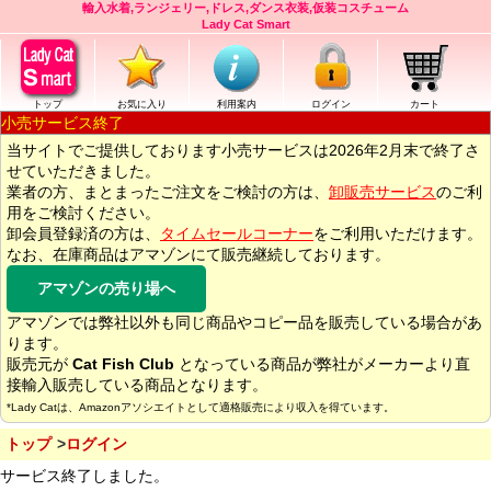
輸入水着,ランジェリー,ドレス,ダンス衣装,仮装コスチューム
Lady Cat Smart
トップ
お気に入り
利用案内
ログイン
カート
小売サービス終了
当サイトでご提供しております小売サービスは2026年2月末で終了さ
せていただきました。
業者の方、まとまったご注文をご検討の方は、
卸販売サービス
のご利
用をご検討ください。
卸会員登録済の方は、
タイムセールコーナー
をご利用いただけます。
なお、在庫商品はアマゾンにて販売継続しております。
アマゾンの売り場へ
アマゾンでは弊社以外も同じ商品やコピー品を販売している場合があ
ります。
販売元が
Cat Fish Club
となっている商品が弊社がメーカーより直
接輸入販売している商品となります。
*Lady Catは、Amazonアソシエイトとして適格販売により収入を得ています。
トップ
ログイン
サービス終了しました。