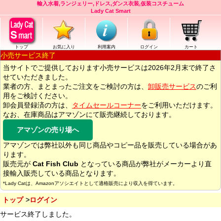
輸入水着,ランジェリー,ドレス,ダンス衣装,仮装コスチューム
Lady Cat Smart
トップ
お気に入り
利用案内
ログイン
カート
小売サービス終了
当サイトでご提供しております小売サービスは2026年2月末で終了さ
せていただきました。
業者の方、まとまったご注文をご検討の方は、
卸販売サービス
のご利
用をご検討ください。
卸会員登録済の方は、
タイムセールコーナー
をご利用いただけます。
なお、在庫商品はアマゾンにて販売継続しております。
アマゾンの売り場へ
アマゾンでは弊社以外も同じ商品やコピー品を販売している場合があ
ります。
販売元が
Cat Fish Club
となっている商品が弊社がメーカーより直
接輸入販売している商品となります。
*Lady Catは、Amazonアソシエイトとして適格販売により収入を得ています。
トップ
ログイン
サービス終了しました。