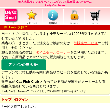
輸入水着,ランジェリー,ドレス,ダンス衣装,仮装コスチューム
Lady Cat Smart
トップ
お気に入り
利用案内
ログイン
カート
小売サービス終了
当サイトでご提供しております小売サービスは2026年2月末で終了さ
せていただきました。
業者の方、まとまったご注文をご検討の方は、
卸販売サービス
のご利
用をご検討ください。
卸会員登録済の方は、
タイムセールコーナー
をご利用いただけます。
なお、在庫商品はアマゾンにて販売継続しております。
アマゾンの売り場へ
アマゾンでは弊社以外も同じ商品やコピー品を販売している場合があ
ります。
販売元が
Cat Fish Club
となっている商品が弊社がメーカーより直
接輸入販売している商品となります。
*Lady Catは、Amazonアソシエイトとして適格販売により収入を得ています。
トップ
ログイン
サービス終了しました。