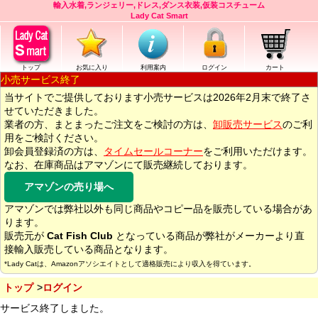
輸入水着,ランジェリー,ドレス,ダンス衣装,仮装コスチューム
Lady Cat Smart
トップ
お気に入り
利用案内
ログイン
カート
小売サービス終了
当サイトでご提供しております小売サービスは2026年2月末で終了さ
せていただきました。
業者の方、まとまったご注文をご検討の方は、
卸販売サービス
のご利
用をご検討ください。
卸会員登録済の方は、
タイムセールコーナー
をご利用いただけます。
なお、在庫商品はアマゾンにて販売継続しております。
アマゾンの売り場へ
アマゾンでは弊社以外も同じ商品やコピー品を販売している場合があ
ります。
販売元が
Cat Fish Club
となっている商品が弊社がメーカーより直
接輸入販売している商品となります。
*Lady Catは、Amazonアソシエイトとして適格販売により収入を得ています。
トップ
ログイン
サービス終了しました。