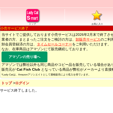
トップ
お気に入り
小売サービス終了
当サイトでご提供しております小売サービスは2026年2月末で終了さ
業者の方、まとまったご注文をご検討の方は、
卸販売サービス
のご利
卸会員登録済の方は、
タイムセールコーナー
をご利用いただけます。
なお、在庫商品はアマゾンにて販売継続しております。
アマゾンの売り場へ
アマゾンでは弊社以外も同じ商品やコピー品を販売している場合があ
販売元が
Cat Fish Club
となっている商品が弊社がメーカーより直接
*Lady Catは、Amazonアソシエイトとして適格販売により収入を得ています。
トップ
ログイン
サービス終了しました。