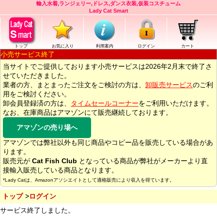
輸入水着,ランジェリー,ドレス,ダンス衣装,仮装コスチューム
Lady Cat Smart
トップ
お気に入り
利用案内
ログイン
カート
小売サービス終了
当サイトでご提供しております小売サービスは2026年2月末で終了さ
せていただきました。
業者の方、まとまったご注文をご検討の方は、
卸販売サービス
のご利
用をご検討ください。
卸会員登録済の方は、
タイムセールコーナー
をご利用いただけます。
なお、在庫商品はアマゾンにて販売継続しております。
アマゾンの売り場へ
アマゾンでは弊社以外も同じ商品やコピー品を販売している場合があ
ります。
販売元が
Cat Fish Club
となっている商品が弊社がメーカーより直
接輸入販売している商品となります。
*Lady Catは、Amazonアソシエイトとして適格販売により収入を得ています。
トップ
ログイン
サービス終了しました。