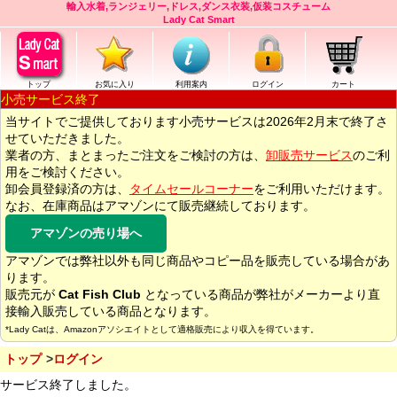
輸入水着,ランジェリー,ドレス,ダンス衣装,仮装コスチューム
Lady Cat Smart
トップ
お気に入り
利用案内
ログイン
カート
小売サービス終了
当サイトでご提供しております小売サービスは2026年2月末で終了さ
せていただきました。
業者の方、まとまったご注文をご検討の方は、
卸販売サービス
のご利
用をご検討ください。
卸会員登録済の方は、
タイムセールコーナー
をご利用いただけます。
なお、在庫商品はアマゾンにて販売継続しております。
アマゾンの売り場へ
アマゾンでは弊社以外も同じ商品やコピー品を販売している場合があ
ります。
販売元が
Cat Fish Club
となっている商品が弊社がメーカーより直
接輸入販売している商品となります。
*Lady Catは、Amazonアソシエイトとして適格販売により収入を得ています。
トップ
ログイン
サービス終了しました。