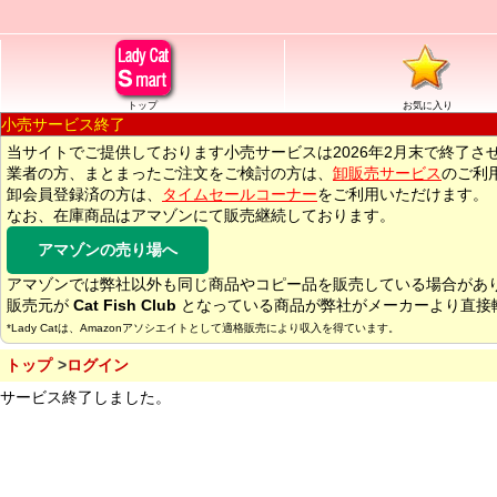
トップ
お気に入り
小売サービス終了
当サイトでご提供しております小売サービスは2026年2月末で終了さ
業者の方、まとまったご注文をご検討の方は、
卸販売サービス
のご利
卸会員登録済の方は、
タイムセールコーナー
をご利用いただけます。
なお、在庫商品はアマゾンにて販売継続しております。
アマゾンの売り場へ
アマゾンでは弊社以外も同じ商品やコピー品を販売している場合があ
販売元が
Cat Fish Club
となっている商品が弊社がメーカーより直接
*Lady Catは、Amazonアソシエイトとして適格販売により収入を得ています。
トップ
ログイン
サービス終了しました。