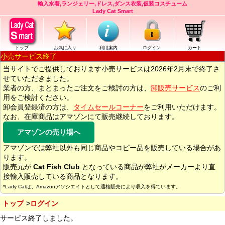
輸入水着,ランジェリー,ドレス,ダンス衣装,仮装コスチューム
Lady Cat Smart
トップ
お気に入り
利用案内
ログイン
カート
小売サービス終了
当サイトでご提供しております小売サービスは2026年2月末で終了さ
せていただきました。
業者の方、まとまったご注文をご検討の方は、
卸販売サービス
のご利
用をご検討ください。
卸会員登録済の方は、
タイムセールコーナー
をご利用いただけます。
なお、在庫商品はアマゾンにて販売継続しております。
アマゾンの売り場へ
アマゾンでは弊社以外も同じ商品やコピー品を販売している場合があ
ります。
販売元が
Cat Fish Club
となっている商品が弊社がメーカーより直
接輸入販売している商品となります。
*Lady Catは、Amazonアソシエイトとして適格販売により収入を得ています。
トップ
ログイン
サービス終了しました。