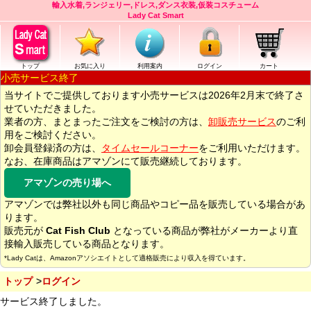
輸入水着,ランジェリー,ドレス,ダンス衣装,仮装コスチューム
Lady Cat Smart
トップ
お気に入り
利用案内
ログイン
カート
小売サービス終了
当サイトでご提供しております小売サービスは2026年2月末で終了さ
せていただきました。
業者の方、まとまったご注文をご検討の方は、
卸販売サービス
のご利
用をご検討ください。
卸会員登録済の方は、
タイムセールコーナー
をご利用いただけます。
なお、在庫商品はアマゾンにて販売継続しております。
アマゾンの売り場へ
アマゾンでは弊社以外も同じ商品やコピー品を販売している場合があ
ります。
販売元が
Cat Fish Club
となっている商品が弊社がメーカーより直
接輸入販売している商品となります。
*Lady Catは、Amazonアソシエイトとして適格販売により収入を得ています。
トップ
ログイン
サービス終了しました。