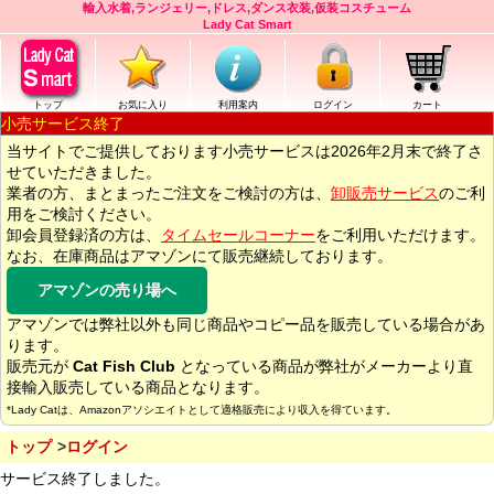
輸入水着,ランジェリー,ドレス,ダンス衣装,仮装コスチューム
Lady Cat Smart
トップ
お気に入り
利用案内
ログイン
カート
小売サービス終了
当サイトでご提供しております小売サービスは2026年2月末で終了さ
せていただきました。
業者の方、まとまったご注文をご検討の方は、
卸販売サービス
のご利
用をご検討ください。
卸会員登録済の方は、
タイムセールコーナー
をご利用いただけます。
なお、在庫商品はアマゾンにて販売継続しております。
アマゾンの売り場へ
アマゾンでは弊社以外も同じ商品やコピー品を販売している場合があ
ります。
販売元が
Cat Fish Club
となっている商品が弊社がメーカーより直
接輸入販売している商品となります。
*Lady Catは、Amazonアソシエイトとして適格販売により収入を得ています。
トップ
ログイン
サービス終了しました。