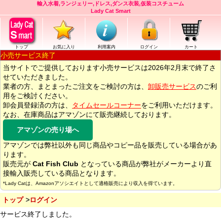
輸入水着,ランジェリー,ドレス,ダンス衣装,仮装コスチューム
Lady Cat Smart
トップ
お気に入り
利用案内
ログイン
カート
小売サービス終了
当サイトでご提供しております小売サービスは2026年2月末で終了さ
せていただきました。
業者の方、まとまったご注文をご検討の方は、
卸販売サービス
のご利
用をご検討ください。
卸会員登録済の方は、
タイムセールコーナー
をご利用いただけます。
なお、在庫商品はアマゾンにて販売継続しております。
アマゾンの売り場へ
アマゾンでは弊社以外も同じ商品やコピー品を販売している場合があ
ります。
販売元が
Cat Fish Club
となっている商品が弊社がメーカーより直
接輸入販売している商品となります。
*Lady Catは、Amazonアソシエイトとして適格販売により収入を得ています。
トップ
ログイン
サービス終了しました。