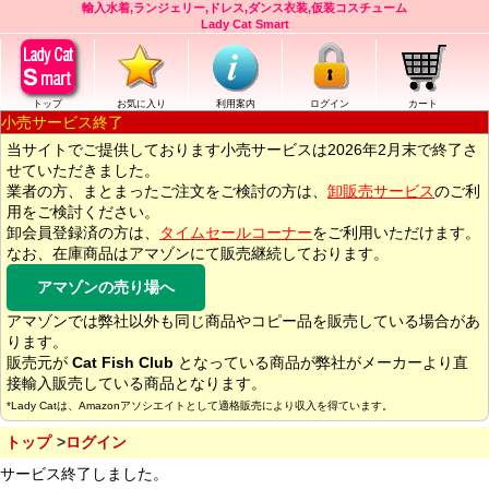
輸入水着,ランジェリー,ドレス,ダンス衣装,仮装コスチューム
Lady Cat Smart
トップ
お気に入り
利用案内
ログイン
カート
小売サービス終了
当サイトでご提供しております小売サービスは2026年2月末で終了さ
せていただきました。
業者の方、まとまったご注文をご検討の方は、
卸販売サービス
のご利
用をご検討ください。
卸会員登録済の方は、
タイムセールコーナー
をご利用いただけます。
なお、在庫商品はアマゾンにて販売継続しております。
アマゾンの売り場へ
アマゾンでは弊社以外も同じ商品やコピー品を販売している場合があ
ります。
販売元が
Cat Fish Club
となっている商品が弊社がメーカーより直
接輸入販売している商品となります。
*Lady Catは、Amazonアソシエイトとして適格販売により収入を得ています。
トップ
ログイン
サービス終了しました。