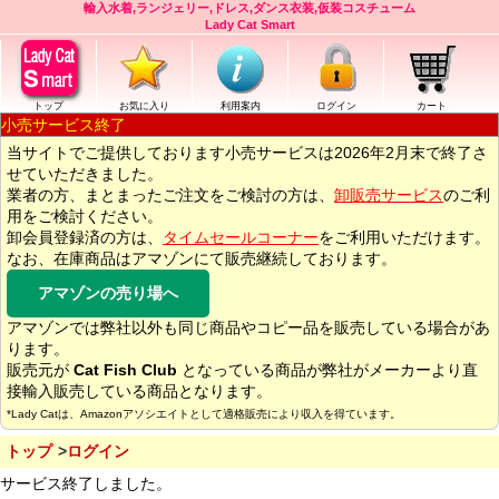
輸入水着,ランジェリー,ドレス,ダンス衣装,仮装コスチューム
Lady Cat Smart
トップ
お気に入り
利用案内
ログイン
カート
小売サービス終了
当サイトでご提供しております小売サービスは2026年2月末で終了さ
せていただきました。
業者の方、まとまったご注文をご検討の方は、
卸販売サービス
のご利
用をご検討ください。
卸会員登録済の方は、
タイムセールコーナー
をご利用いただけます。
なお、在庫商品はアマゾンにて販売継続しております。
アマゾンの売り場へ
アマゾンでは弊社以外も同じ商品やコピー品を販売している場合があ
ります。
販売元が
Cat Fish Club
となっている商品が弊社がメーカーより直
接輸入販売している商品となります。
*Lady Catは、Amazonアソシエイトとして適格販売により収入を得ています。
トップ
ログイン
サービス終了しました。