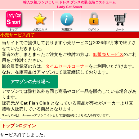
輸入水着,ランジェリー,ドレス,ダンス衣装,仮装コスチューム
Lady Cat Smart
トップ
お気に入り
利用案内
ログイン
カート
小売サービス終了
当サイトでご提供しております小売サービスは2026年2月末で終了さ
せていただきました。
業者の方、まとまったご注文をご検討の方は、
卸販売サービス
のご利
用をご検討ください。
卸会員登録済の方は、
タイムセールコーナー
をご利用いただけます。
なお、在庫商品はアマゾンにて販売継続しております。
アマゾンの売り場へ
アマゾンでは弊社以外も同じ商品やコピー品を販売している場合があ
ります。
販売元が
Cat Fish Club
となっている商品が弊社がメーカーより直
接輸入販売している商品となります。
*Lady Catは、Amazonアソシエイトとして適格販売により収入を得ています。
トップ
ログイン
サービス終了しました。