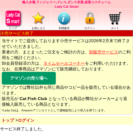
輸入水着,ランジェリー,ドレス,ダンス衣装,仮装コスチューム
Lady Cat Smart
トップ
お気に入り
利用案内
ログイン
カート
小売サービス終了
当サイトでご提供しております小売サービスは2026年2月末で終了さ
せていただきました。
業者の方、まとまったご注文をご検討の方は、
卸販売サービス
のご利
用をご検討ください。
卸会員登録済の方は、
タイムセールコーナー
をご利用いただけます。
なお、在庫商品はアマゾンにて販売継続しております。
アマゾンの売り場へ
アマゾンでは弊社以外も同じ商品やコピー品を販売している場合があ
ります。
販売元が
Cat Fish Club
となっている商品が弊社がメーカーより直
接輸入販売している商品となります。
*Lady Catは、Amazonアソシエイトとして適格販売により収入を得ています。
トップ
ログイン
サービス終了しました。