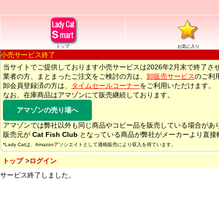
トップ
お気に入り
小売サービス終了
当サイトでご提供しております小売サービスは2026年2月末で終了さ
業者の方、まとまったご注文をご検討の方は、
卸販売サービス
のご利
卸会員登録済の方は、
タイムセールコーナー
をご利用いただけます。
なお、在庫商品はアマゾンにて販売継続しております。
アマゾンの売り場へ
アマゾンでは弊社以外も同じ商品やコピー品を販売している場合があ
販売元が
Cat Fish Club
となっている商品が弊社がメーカーより直接
*Lady Catは、Amazonアソシエイトとして適格販売により収入を得ています。
トップ
ログイン
サービス終了しました。