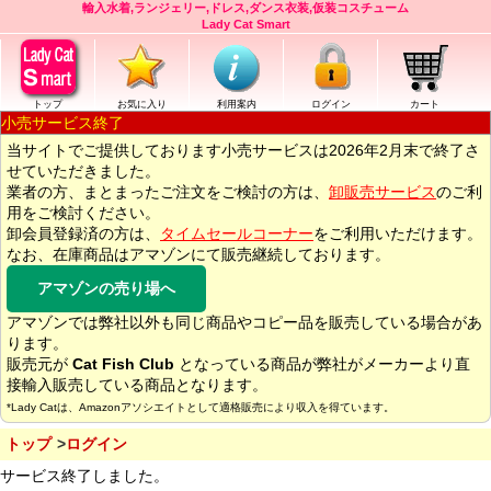
輸入水着,ランジェリー,ドレス,ダンス衣装,仮装コスチューム
Lady Cat Smart
トップ
お気に入り
利用案内
ログイン
カート
小売サービス終了
当サイトでご提供しております小売サービスは2026年2月末で終了さ
せていただきました。
業者の方、まとまったご注文をご検討の方は、
卸販売サービス
のご利
用をご検討ください。
卸会員登録済の方は、
タイムセールコーナー
をご利用いただけます。
なお、在庫商品はアマゾンにて販売継続しております。
アマゾンの売り場へ
アマゾンでは弊社以外も同じ商品やコピー品を販売している場合があ
ります。
販売元が
Cat Fish Club
となっている商品が弊社がメーカーより直
接輸入販売している商品となります。
*Lady Catは、Amazonアソシエイトとして適格販売により収入を得ています。
トップ
ログイン
サービス終了しました。