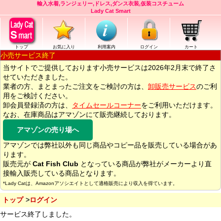
輸入水着,ランジェリー,ドレス,ダンス衣装,仮装コスチューム
Lady Cat Smart
トップ
お気に入り
利用案内
ログイン
カート
小売サービス終了
当サイトでご提供しております小売サービスは2026年2月末で終了さ
せていただきました。
業者の方、まとまったご注文をご検討の方は、
卸販売サービス
のご利
用をご検討ください。
卸会員登録済の方は、
タイムセールコーナー
をご利用いただけます。
なお、在庫商品はアマゾンにて販売継続しております。
アマゾンの売り場へ
アマゾンでは弊社以外も同じ商品やコピー品を販売している場合があ
ります。
販売元が
Cat Fish Club
となっている商品が弊社がメーカーより直
接輸入販売している商品となります。
*Lady Catは、Amazonアソシエイトとして適格販売により収入を得ています。
トップ
ログイン
サービス終了しました。