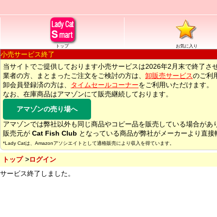
トップ
お気に入り
小売サービス終了
当サイトでご提供しております小売サービスは2026年2月末で終了さ
業者の方、まとまったご注文をご検討の方は、
卸販売サービス
のご利
卸会員登録済の方は、
タイムセールコーナー
をご利用いただけます。
なお、在庫商品はアマゾンにて販売継続しております。
アマゾンの売り場へ
アマゾンでは弊社以外も同じ商品やコピー品を販売している場合があ
販売元が
Cat Fish Club
となっている商品が弊社がメーカーより直接
*Lady Catは、Amazonアソシエイトとして適格販売により収入を得ています。
トップ
ログイン
サービス終了しました。