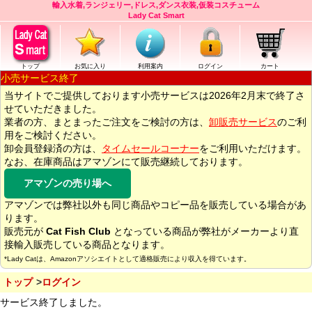
輸入水着,ランジェリー,ドレス,ダンス衣装,仮装コスチューム
Lady Cat Smart
トップ
お気に入り
利用案内
ログイン
カート
小売サービス終了
当サイトでご提供しております小売サービスは2026年2月末で終了さ
せていただきました。
業者の方、まとまったご注文をご検討の方は、
卸販売サービス
のご利
用をご検討ください。
卸会員登録済の方は、
タイムセールコーナー
をご利用いただけます。
なお、在庫商品はアマゾンにて販売継続しております。
アマゾンの売り場へ
アマゾンでは弊社以外も同じ商品やコピー品を販売している場合があ
ります。
販売元が
Cat Fish Club
となっている商品が弊社がメーカーより直
接輸入販売している商品となります。
*Lady Catは、Amazonアソシエイトとして適格販売により収入を得ています。
トップ
ログイン
サービス終了しました。