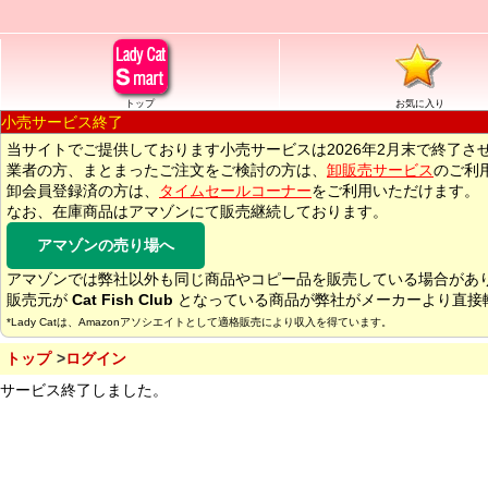
トップ
お気に入り
小売サービス終了
当サイトでご提供しております小売サービスは2026年2月末で終了さ
業者の方、まとまったご注文をご検討の方は、
卸販売サービス
のご利
卸会員登録済の方は、
タイムセールコーナー
をご利用いただけます。
なお、在庫商品はアマゾンにて販売継続しております。
アマゾンの売り場へ
アマゾンでは弊社以外も同じ商品やコピー品を販売している場合があ
販売元が
Cat Fish Club
となっている商品が弊社がメーカーより直接
*Lady Catは、Amazonアソシエイトとして適格販売により収入を得ています。
トップ
ログイン
サービス終了しました。