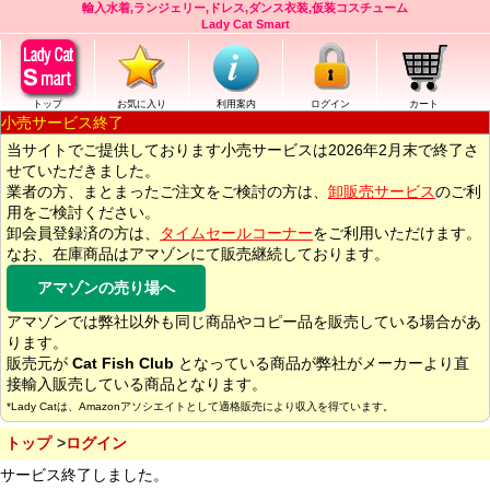
輸入水着,ランジェリー,ドレス,ダンス衣装,仮装コスチューム
Lady Cat Smart
トップ
お気に入り
利用案内
ログイン
カート
小売サービス終了
当サイトでご提供しております小売サービスは2026年2月末で終了さ
せていただきました。
業者の方、まとまったご注文をご検討の方は、
卸販売サービス
のご利
用をご検討ください。
卸会員登録済の方は、
タイムセールコーナー
をご利用いただけます。
なお、在庫商品はアマゾンにて販売継続しております。
アマゾンの売り場へ
アマゾンでは弊社以外も同じ商品やコピー品を販売している場合があ
ります。
販売元が
Cat Fish Club
となっている商品が弊社がメーカーより直
接輸入販売している商品となります。
*Lady Catは、Amazonアソシエイトとして適格販売により収入を得ています。
トップ
ログイン
サービス終了しました。