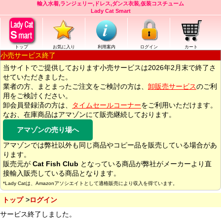
輸入水着,ランジェリー,ドレス,ダンス衣装,仮装コスチューム
Lady Cat Smart
トップ
お気に入り
利用案内
ログイン
カート
小売サービス終了
当サイトでご提供しております小売サービスは2026年2月末で終了さ
せていただきました。
業者の方、まとまったご注文をご検討の方は、
卸販売サービス
のご利
用をご検討ください。
卸会員登録済の方は、
タイムセールコーナー
をご利用いただけます。
なお、在庫商品はアマゾンにて販売継続しております。
アマゾンの売り場へ
アマゾンでは弊社以外も同じ商品やコピー品を販売している場合があ
ります。
販売元が
Cat Fish Club
となっている商品が弊社がメーカーより直
接輸入販売している商品となります。
*Lady Catは、Amazonアソシエイトとして適格販売により収入を得ています。
トップ
ログイン
サービス終了しました。