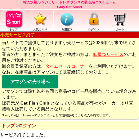
輸入水着,ランジェリー,ドレス,ダンス衣装,仮装コスチューム
Lady Cat Smart
トップ
お気に入り
利用案内
ログイン
カート
小売サービス終了
当サイトでご提供しております小売サービスは2026年2月末で終了さ
せていただきました。
業者の方、まとまったご注文をご検討の方は、
卸販売サービス
のご利
用をご検討ください。
卸会員登録済の方は、
タイムセールコーナー
をご利用いただけます。
なお、在庫商品はアマゾンにて販売継続しております。
アマゾンの売り場へ
アマゾンでは弊社以外も同じ商品やコピー品を販売している場合があ
ります。
販売元が
Cat Fish Club
となっている商品が弊社がメーカーより直
接輸入販売している商品となります。
*Lady Catは、Amazonアソシエイトとして適格販売により収入を得ています。
トップ
ログイン
サービス終了しました。