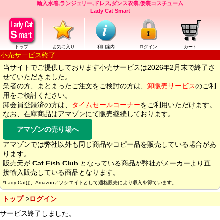
輸入水着,ランジェリー,ドレス,ダンス衣装,仮装コスチューム
Lady Cat Smart
トップ
お気に入り
利用案内
ログイン
カート
小売サービス終了
当サイトでご提供しております小売サービスは2026年2月末で終了さ
せていただきました。
業者の方、まとまったご注文をご検討の方は、
卸販売サービス
のご利
用をご検討ください。
卸会員登録済の方は、
タイムセールコーナー
をご利用いただけます。
なお、在庫商品はアマゾンにて販売継続しております。
アマゾンの売り場へ
アマゾンでは弊社以外も同じ商品やコピー品を販売している場合があ
ります。
販売元が
Cat Fish Club
となっている商品が弊社がメーカーより直
接輸入販売している商品となります。
*Lady Catは、Amazonアソシエイトとして適格販売により収入を得ています。
トップ
ログイン
サービス終了しました。