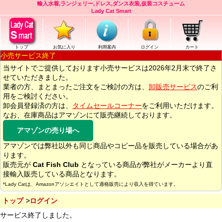
輸入水着,ランジェリー,ドレス,ダンス衣装,仮装コスチューム
Lady Cat Smart
トップ
お気に入り
利用案内
ログイン
カート
小売サービス終了
当サイトでご提供しております小売サービスは2026年2月末で終了さ
せていただきました。
業者の方、まとまったご注文をご検討の方は、
卸販売サービス
のご利
用をご検討ください。
卸会員登録済の方は、
タイムセールコーナー
をご利用いただけます。
なお、在庫商品はアマゾンにて販売継続しております。
アマゾンの売り場へ
アマゾンでは弊社以外も同じ商品やコピー品を販売している場合があ
ります。
販売元が
Cat Fish Club
となっている商品が弊社がメーカーより直
接輸入販売している商品となります。
*Lady Catは、Amazonアソシエイトとして適格販売により収入を得ています。
トップ
ログイン
サービス終了しました。