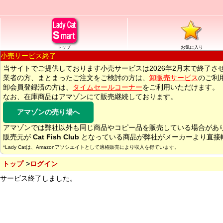
トップ
お気に入り
小売サービス終了
当サイトでご提供しております小売サービスは2026年2月末で終了さ
業者の方、まとまったご注文をご検討の方は、
卸販売サービス
のご利
卸会員登録済の方は、
タイムセールコーナー
をご利用いただけます。
なお、在庫商品はアマゾンにて販売継続しております。
アマゾンの売り場へ
アマゾンでは弊社以外も同じ商品やコピー品を販売している場合があ
販売元が
Cat Fish Club
となっている商品が弊社がメーカーより直接
*Lady Catは、Amazonアソシエイトとして適格販売により収入を得ています。
トップ
ログイン
サービス終了しました。