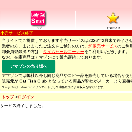
トップ
お気に入り
小売サービス終了
当サイトでご提供しております小売サービスは2026年2月末で終了さ
業者の方、まとまったご注文をご検討の方は、
卸販売サービス
のご利
卸会員登録済の方は、
タイムセールコーナー
をご利用いただけます。
なお、在庫商品はアマゾンにて販売継続しております。
アマゾンの売り場へ
アマゾンでは弊社以外も同じ商品やコピー品を販売している場合があ
販売元が
Cat Fish Club
となっている商品が弊社がメーカーより直接
*Lady Catは、Amazonアソシエイトとして適格販売により収入を得ています。
トップ
ログイン
サービス終了しました。